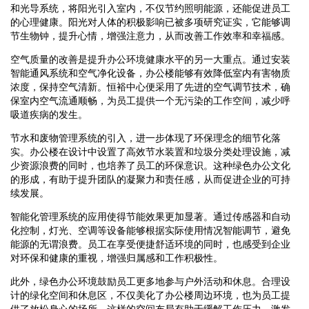
和光导系统，将阳光引入室内，不仅节约照明能源，还能促进员工
的心理健康。阳光对人体的积极影响已被多项研究证实，它能够调
节生物钟，提升心情，增强注意力，从而改善工作效率和幸福感。
空气质量的改善是提升办公环境健康水平的另一大重点。通过安装
智能通风系统和空气净化设备，办公楼能够有效降低室内有害物质
浓度，保持空气清新。恒裕中心便采用了先进的空气调节技术，确
保室内空气流通顺畅，为员工提供一个无污染的工作空间，减少呼
吸道疾病的发生。
节水和废物管理系统的引入，进一步体现了环保理念的细节化落
实。办公楼在设计中设置了高效节水装置和垃圾分类处理设施，减
少资源浪费的同时，也培养了员工的环保意识。这种绿色办公文化
的形成，有助于提升团队的凝聚力和责任感，从而促进企业的可持
续发展。
智能化管理系统的应用使得节能效果更加显著。通过传感器和自动
化控制，灯光、空调等设备能够根据实际使用情况智能调节，避免
能源的无谓浪费。员工在享受便捷舒适环境的同时，也感受到企业
对环保和健康的重视，增强归属感和工作积极性。
此外，绿色办公环境鼓励员工更多地参与户外活动和休息。合理设
计的绿化空间和休息区，不仅美化了办公楼周边环境，也为员工提
供了放松身心的场所。这样的空间布局有助于缓解工作压力，激发