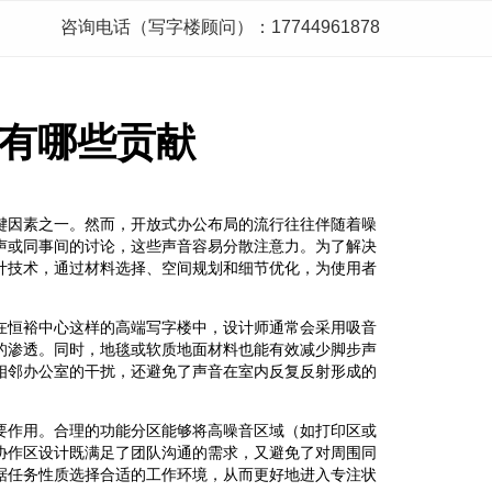
咨询电话（写字楼顾问）：17744961878
有哪些贡献
键因素之一。然而，开放式办公布局的流行往往伴随着噪
声或同事间的讨论，这些声音容易分散注意力。为了解决
计技术，通过材料选择、空间规划和细节优化，为使用者
在恒裕中心这样的高端写字楼中，设计师通常会采用吸音
的渗透。同时，地毯或软质地面材料也能有效减少脚步声
相邻办公室的干扰，还避免了声音在室内反复反射形成的
要作用。合理的功能分区能够将高噪音区域（如打印区或
协作区设计既满足了团队沟通的需求，又避免了对周围同
据任务性质选择合适的工作环境，从而更好地进入专注状