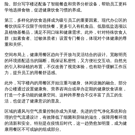
险。部分写字楼还配备了智能餐盘和营养分析设备，帮助员工更科
学地选择食物，促进健康饮食习惯的养成。
第三，多样化的饮食选择成为吸引员工的重要因素。现代办公区的
餐饮供应不仅限于传统快餐，更多引入有机食品、低脂低盐选项以
及植物基餐品，满足不同口味和健康需求。此外，针对特殊饮食人
群（如素食者、过敏体质者）设置专门餐台，体现对个体健康的尊
重和关怀。
空间布局上，健康用餐区趋向于开放与灵活结合的设计。宽敞明亮
的环境搭配适当的隔断，既保证私密性，又方便社交互动。自然光
的引入和绿植的布置，不仅改善了视觉体验，也有助于缓解工作压
力，提升员工的用餐舒适感。
此外，写字楼内的用餐区开始注重与健身、休闲设施的融合。部分
办公楼通过设置健康角、营养咨询台或举办定期的健康饮食讲座，
打造一个多功能的健康空间。这种跨界整合不仅丰富了员工的生
活，也促进了健康意识的普及。
区域的通风与空气质量控制亦成为关键。先进的空气净化系统和合
理的空气流通设计，有效降低了细菌和异味的滋生，保障用餐环境
的清新和安全。特别是在疫情后时代，这一趋势愈加明显，成为健
康用餐区不可或缺的组成部分。